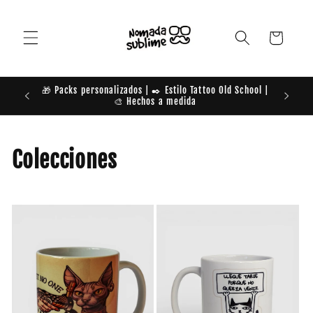
Ir
directamente
al contenido
Carrito
🎁 Packs personalizados | ✒️ Estilo Tattoo Old School |
TE DAM
🎨 Hechos a medida
Colecciones