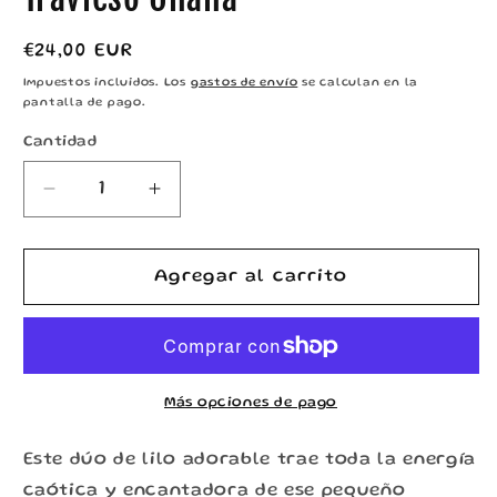
Precio
€24,00 EUR
habitual
Impuestos incluidos. Los
gastos de envío
se calculan en la
pantalla de pago.
Cantidad
Reducir
Aumentar
cantidad
cantidad
para
para
Pack
Pack
Agregar al carrito
Almohada
Almohada
+
+
Taza
Taza
–
–
Alien
Alien
Más opciones de pago
Travieso
Travieso
Ohana
Ohana
Este dúo de lilo adorable trae toda la energía
caótica y encantadora de ese pequeño