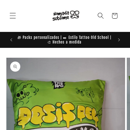
Ir
directamente
al contenido
Carrito
🎁 Packs personalizados | ✒️ Estilo Tattoo Old School |
TE DAM
🎨 Hechos a medida
Ir
directamente
a la
información
del producto