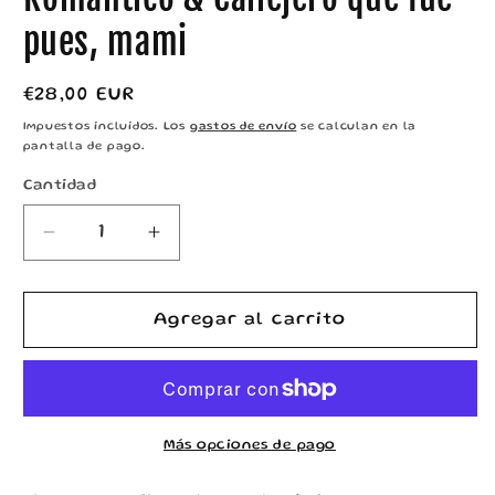
pues, mami
Precio
€28,00 EUR
habitual
Impuestos incluidos. Los
gastos de envío
se calculan en la
pantalla de pago.
Cantidad
Reducir
Aumentar
cantidad
cantidad
para
para
Pack
Pack
Agregar al carrito
Personalizado
Personalizado
–
–
Flow
Flow
Romántico
Romántico
&amp;
&amp;
Más opciones de pago
Callejero
Callejero