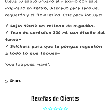
que
que
Lleva tu estilo urbano al máximo con este
fue
fue
inspirado en
Ferxo
, diseñado para fans del
pues,
pues,
reguetón y el flow latino. Este pack incluye:
mami
mami
✔ Cojín 40x40 cm relleno de algodón.
✔ Taza de cerámica 330 ml con diseño del
ferxo-
✔ Stickers para que le pongas reguetón
a todo lo que toques-
“qué fue pues, mami”.
Share
Reseñas de Clientes