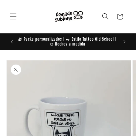
Ir
directamente
al contenido
Carrito
🎁 Packs personalizados | ✒️ Estilo Tattoo Old School |
TE DAM
🎨 Hechos a medida
Ir
directamente
a la
información
del producto