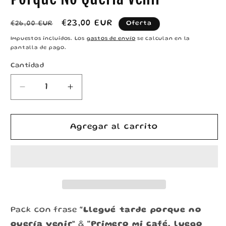
Precio
Precio
€23,00 EUR
Oferta
€26,00 EUR
habitual
de
Impuestos incluidos. Los
gastos de envío
se calculan en la
oferta
pantalla de pago.
Cantidad
Reducir
Aumentar
cantidad
cantidad
para
para
Pack
Pack
Agregar al carrito
Exclusivo
Exclusivo
–
–
Llegué
Llegué
Tarde
Tarde
Porque
Porque
No
No
Quería
Quería
Pack con frase
“Llegué tarde porque no
Venir
Venir
quería venir”
&
"Primero mi café, luego