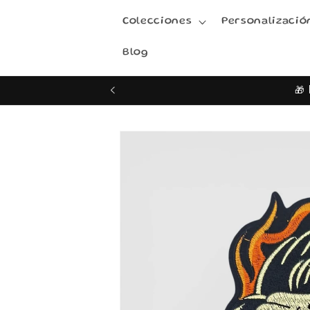
Ir
directamente
Colecciones
Personalizació
al contenido
Blog
🎁 
Ir
directamente
a la
información
del producto