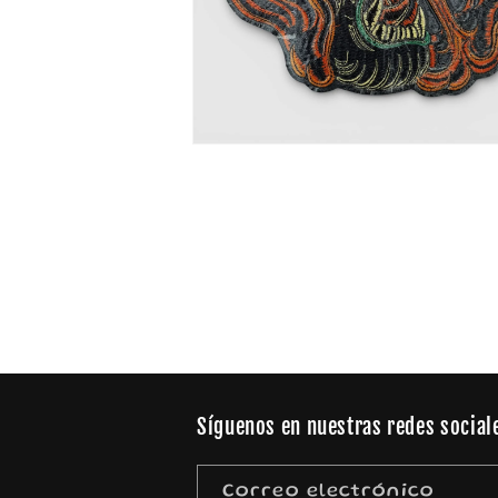
Abrir
elemento
multimedia
2
en
una
ventana
modal
Síguenos en nuestras redes sociale
Correo electrónico