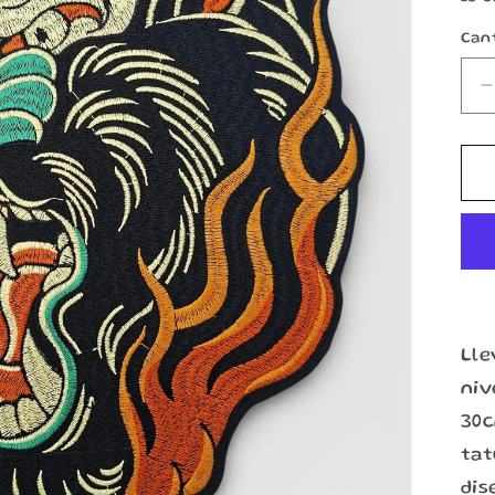
Can
c
T
Lle
niv
30c
ta
dis