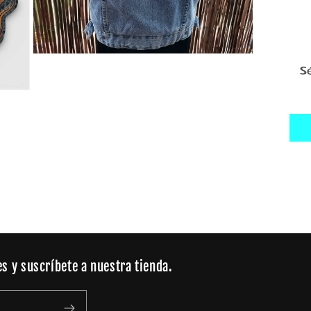
Abrir
elemento
S
multimedia
3
en
una
ventana
modal
s y suscríbete a nuestra tienda.