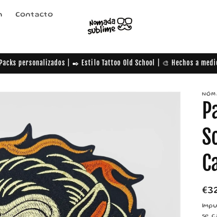
n
Contacto
Packs personalizados | ✒️ Estilo Tattoo Old School | 🎨 Hechos a med
NÓM
P
S
C
Pr
€3
ha
Impu
se c