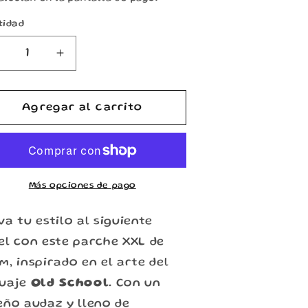
tidad
Reducir
Aumentar
antidad
cantidad
para
para
Parche
Parche
Agregar al carrito
XXL
XXL
Old
Old
School
School
attoo
Tattoo
Cabeza
Cabeza
Más opciones de pago
de
de
Mono
Mono
va tu estilo al siguiente
el con este parche XXL de
m, inspirado en el arte del
tuaje
Old School
. Con un
eño audaz y lleno de