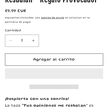
Precio
€9,99 EUR
habitual
Impuestos incluidos. Los
gastos de envío
se calculan en la
pantalla de pago.
Cantidad
Reducir
Aumentar
cantidad
cantidad
para
para
Taza
Taza
Agregar al carrito
divertida
divertida
Tus
Tus
Opiniones
Opiniones
Me
Me
Resbalan
Resbalan
-
-
Regalo
Regalo
¡Despierta con una sonrisa!
Provocador
Provocador
La taza
"Tus opiniones me resbalan"
es