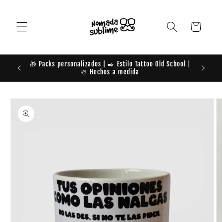
Ir
directamente
al contenido
Carrito
🎁 Packs personalizados | ✒️ Estilo Tattoo Old School |
TE DAM
🎨 Hechos a medida
Ir
directamente
a la
información
del producto