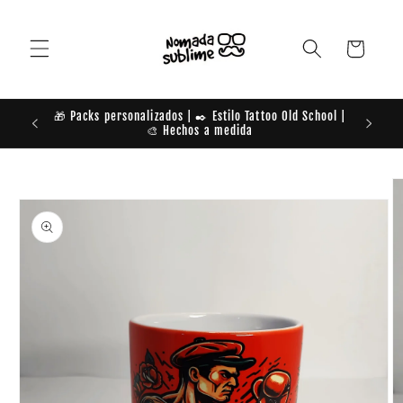
Ir
directamente
al contenido
Carrito
🎁 Packs personalizados | ✒️ Estilo Tattoo Old School |
TE DAM
🎨 Hechos a medida
Ir
directamente
a la
información
del producto