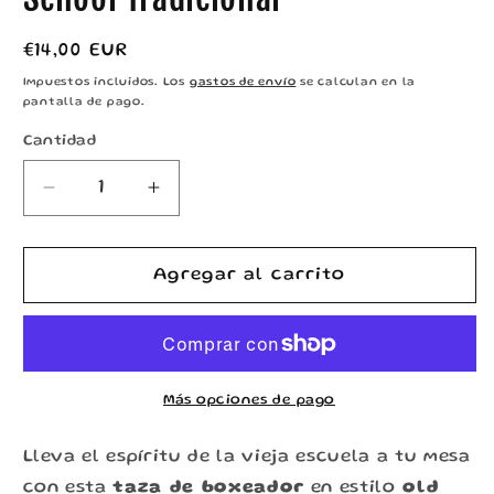
Precio
€14,00 EUR
habitual
Impuestos incluidos. Los
gastos de envío
se calculan en la
pantalla de pago.
Cantidad
Reducir
Aumentar
cantidad
cantidad
para
para
Taza
Taza
Agregar al carrito
Boxeador
Boxeador
–
–
Tattoo
Tattoo
Old
Old
School
School
Más opciones de pago
Tradicional
Tradicional
Lleva el espíritu de la vieja escuela a tu mesa
con esta
taza de boxeador
en estilo
old