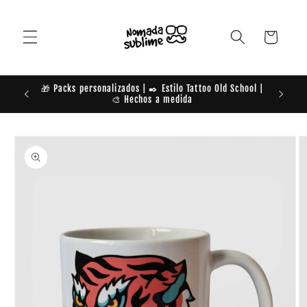
Ir
directamente
al contenido
Carrito
🎁 Packs personalizados | ✒️ Estilo Tattoo Old School |
TE DAM
🎨 Hechos a medida
Ir
directamente
a la
información
del producto