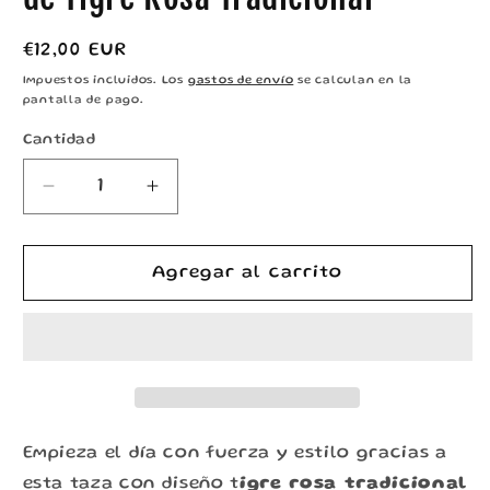
Precio
€12,00 EUR
habitual
Impuestos incluidos. Los
gastos de envío
se calculan en la
pantalla de pago.
Cantidad
Reducir
Aumentar
cantidad
cantidad
para
para
Taza
Taza
Agregar al carrito
Regalo
Regalo
Original
Original
–
–
Diseño
Diseño
de
de
Tigre
Tigre
Rosa
Rosa
Empieza el día con fuerza y estilo gracias a
Tradicional
Tradicional
esta taza con diseño t
igre rosa tradicional